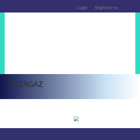
Login
Registre-se
BLOG
COMO FUNCIONA
EXPLORE OS VÍDEOS
DASHBOARD
ASSINATURA
A-ZAGAZ